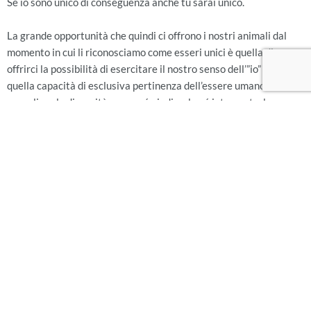
Se io sono unico di conseguenza anche tu sarai unico.
La grande opportunità che quindi ci offrono i nostri animali dal
momento in cui li riconosciamo come esseri unici è quella di
offrirci la possibilità di esercitare il nostro senso dell’”io” e cioè
quella capacità di esclusiva pertinenza dell’essere umano di
accogliere le diversità senza né giudicarle né interpretarle, ma
vivendole interiormente semplicemente per quelle che sono.
Il senso dell’”io” nasce quindi in noi proprio per permetterci di
accogliere l’unicità dell’esperienza dell’altro essere umano e gli
animali che ci stanno accanto, con le loro unicità, ci aiutano e ci
incoraggiano ad esserne sempre più consapevoli.
Attraverso il senso dell’Io ci permettiamo quindi di percepire
l’interiorità degli altri esseri in un processo di conoscenza che non
ha mai fine, perché ogni unicità va scoperta ogni volta di nuovo
come le infinite sfumature che accompagnano le unicità dei nostri
cani e dei nostri gatti.