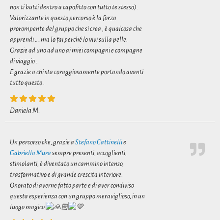
non ti butti dentro a capofitto con tutto te stesso).
Valorizzante in questo percorso è la forza
prorompente del gruppo che si crea , è qualcosa che
apprendi ….ma lo fai perché lo vivi sulla pelle.
Grazie ad uno ad uno ai miei compagni e compagne
di viaggio ..
E grazie a chi sta coraggiosamente portando avanti
tutto questo .
Daniela M.
Un percorso che, grazie a
Stefano Cattinelli
e
Gabriella Mura
sempre presenti, accoglienti,
stimolanti, è diventato un cammino intenso,
trasformativo e di grande crescita interiore.
Onorato di averne fatto parte e di aver condiviso
questa esperienza con un gruppo meraviglioso, in un
luogo magico
.