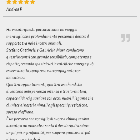
Andrea P.
Ho vissuto questo percorso come un viaggio
meraviglioso e profondamente personale dentro il
rapporto tra noi e i nostri animali.
Stefano Cattinelli e Gabriella Mura conducono
questi incontri con grande sensibilità, competenza e
rispetto, creando spazi sicuri in cui ciò che emerge può
essere accolto, compreso e accompagnato con
delicatezza.
Quattro appuntamenti, quattro weekend che
diventano un’esperienza intensa e trasformativa,
capace di farci guardare con occhi nuovi il legame che
ci unisce ai nostri animali e gli specchi preziosi che,
spesso, ci offrono.
È un percorso che consiglio di cuore a chiunque viva
accanto a un animale e senta il desiderio di andare
un po’ più in profondità, per scoprire qualcosa di più
di loro… e anche di sé.