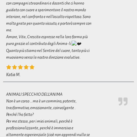
con compagni straordinari e docenti che ci hanno
guidato con cuore a sperimentare il nostro mondo
interiore, nel confronto e nell’ascolto rispettoso. Sono
molto grata per quanto vissuto, e porterò sempre con
me.
Amore, Vita, Crescita espresse nella loro forma più
pura grazie al contributo degli Anima-li
Quanto più stiamo nel Sentire del cuore, tanto più ci
muoviamo verso la nostra direzione evolutiva.
Katia M.
ANIMALI SPECCHIO DELL’ANIMA
Non è un corso …ma è un cammino, potente,
trasformativo, emozionante, coinvolgente .
Perché l’ho fatto?
Per me stessa, per i miei animali, perché è
professionalizzante, perché è immersivo e
altamente esperienziale (cioè non apprendi nulla se