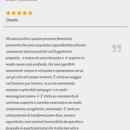
Donata
Mi sono iscritta e questo percorso formativo
pensando che avrei acquisito e approfondito ulteriori
conoscenze teorico pratiche sull’argomento
proposto… e invece mi sono ritrovata a ri-scoprire in
modo nuovo e più profondo, che cosa significhi
veramante essere in relazione e connessione con se,
con gli altri ed i propri animali. E’ stato un viaggio
nell’anima e per l’anima, in cui ho camminato
assieme a splendidi compagni e ai nostri
meravigliosi anima-li. E’ stato un movimento di
continua scoperta e scambio avvenuto in un modo
comprensivo, accogliente, amorevole. E’ stato un
salto potente di trasformazione dove, anche e
soprattuto i miei animali hanno fatto da specchio e
da guida in questo percorso che invita non solo a