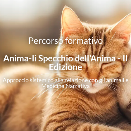
Percorso formativo
Anima-li Specchio dell'Anima - II
Edizione
Approccio sistemico alla relazione con gli animali e
Medicina Narrativa