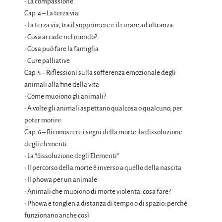
• La compassione
Cap. 4 – La terza via
• La terza via, tra il sopprimere e il curare ad oltranza
• Cosa accade nel mondo?
• Cosa può fare la famiglia
• Cure palliative
Cap. 5 – Riflessioni sulla sofferenza emozionale degli
animali alla fine della vita
• Come muoiono gli animali?
• A volte gli animali aspettano qualcosa o qualcuno, per
poter morire
Cap. 6 – Riconoscere i segni della morte: la dissoluzione
degli elementi
• La “dissoluzione degli Elementi”
• Il percorso della morte è inverso a quello della nascita
• Il phowa per un animale
• Animali che muoiono di morte violenta: cosa fare?
• Phowa e tonglen a distanza di tempo o di spazio: perché
funzionano anche così