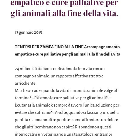
empatico e cure palliative per
gli animali alla fine della vita.
13 gennaio 2015
TENERSI PER ZAMPA FINO ALLA FINE Accompagnamento
empatico e cure palliative per gli animali alla fine della vita
24 milioni di italiani condividono la loro vita con un
compagno animale: un rapporto affettivo stretto e
arricchente.
Ma che accade quando la vita di un amico animale volge al
termine? – Esistono le cure palliative per gli animali? –
L’eutanasia animale è sempre davvero l’unica soluzione per
evitare che soffrano? – A volte, quando ci lasciano, in quella
perdita risuonano altre perdite: come affrontare un dolore
che gli altri sembrano non capire? Rispondono a questi
interrogativi un veterinario e una tanatologa, entrambi