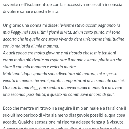
sovente nell’isolamento, e con la successiva necessità inconscia
di volere sanare questa ferita.
Un giorno una donna mi disse:
“Mentre stavo accompagnando la
mia Peggy, nei suoi ultimi giorni di vita, ad un certo punto, mi sono
accorta che in quello che stavo vivendo c’era un’enorme similitudine
con la malattia di mia mamma.
A quell’epoca ero molto giovane e mi ricordo che le mie tensioni
erano molto più rivolte ad esplorare il mondo esterno piuttosto che
stare lì con mia mamma e vederla morire.
Molti anni dopo, quando sono diventata più matura, mi è spesso
venuto in mente che avrei potuto comportarmi diversamente con lei.
Ora con la mia Peggy mi sembra di rivivere quei momenti e di avere
una seconda possibilità; e questo mi commuove ancora di più”.
Ecco che mentre mi trovo lì a seguire il mio animale e a far sì che il
suo ultimo periodo di vita sia meno disagevole possibile, qualcosa
accade. Qualche sensazione mi riporta ad esperienza già vissute.
A cosa non dette e che avrei voluto dire. A cosa non fatte e che