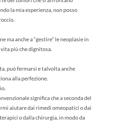
te dei tumori che si affrontano
ndo la mia esperienza, non posso
occio.
one ma anche a “gestire” le neoplasie in
vita più che dignitosa.
ita, può fermarsi e talvolta anche
iona alla perfezione.
io.
nvenzionale significa che a seconda del
armi aiutare dai rimedi omeopatici o dai
terapici o dalla chirurgia, in modo da