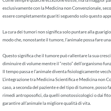
Come sempre qualche eccezione esiste, ma la maggior par
esclusivamente con la Medicina non Convenzionale, seco
essere completamente guariti seguendo solo questo appr
La cura dei tumori non significa solo puntare alla guarigi
modo che, nonostante il tumore, l’animale possa fare una 
Questo significa che il tumore può rallentare la sua cresc
diminuire di volume mentre il “resto” dell’organismo funz
Il tempo passa e l’animale diventa fisiologicamente vecch
L’integrazione tra Medicina Scientifica e Medicina non Co
caso, a seconda del paziente e del tipo di tumore, posso f
rimedi antroposofici, da quelli omotossicologici o dai fito
garantire all’animale la migliore qualità di vita.