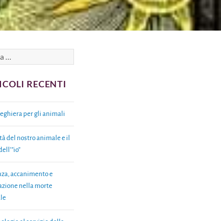
ICOLI RECENTI
eghiera per gli animali
tà del nostro animale e il
ell’”io”
za, accanimento e
azione nella morte
le