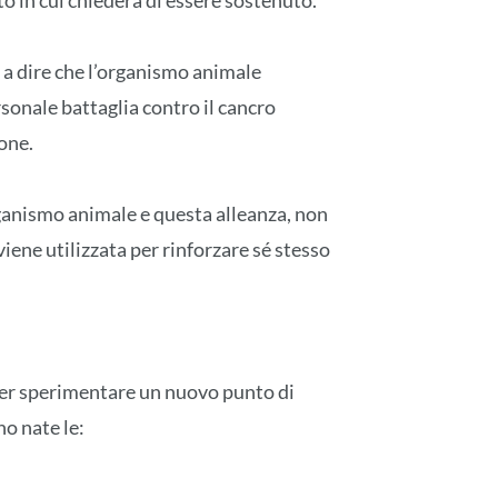
o in cui chiederà di essere sostenuto.
 a dire che l’organismo animale
sonale battaglia contro il cancro
ione.
ganismo animale e questa alleanza, non
ene utilizzata per rinforzare sé stesso
per sperimentare un nuovo punto di
no nate le: