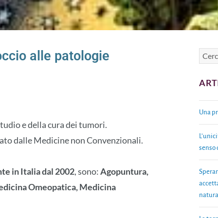
ccio alle patologie
ART
Una pr
studio e della cura dei tumori.
L’unici
grato dalle Medicine non Convenzionali.
senso d
te in Italia dal 2002
, sono:
Agopuntura,
Speran
accett
Medicina Omeopatica, Medicina
natura