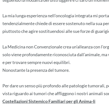
seguendo la modalità del distruggere e ci sarò un moment
La mia lunga esperienza nell’oncologia integrata mi porta
tendenzialmente chiede di essere sostenuto nella sua per
piuttosto che agire sostituendosi alle sue forze di guarig
La Medicina non Convenzionale crea un’alleanza con l’or
solo viene profondamente riconosciuta dall’animale, ma vi
e per trovare sempre nuovi equilibri.
Nonostante la presenza del tumore.
Per dare un senso più profondo alle patologie tumorali, 
vista riguardo ai tumori che affliggono i nostri animali so
Costellazioni Sistemico Familiari per gli Anima-li