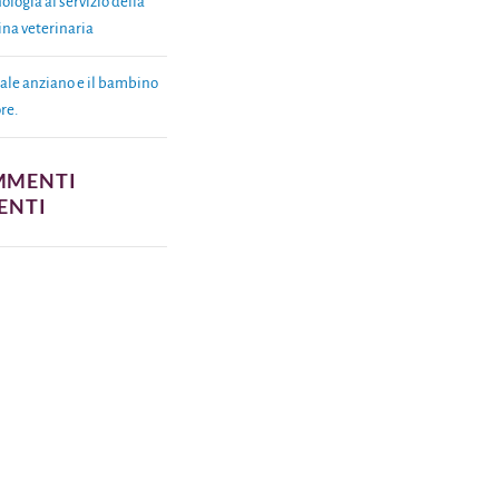
ologia al servizio della
na veterinaria
ale anziano e il bambino
re.
MMENTI
ENTI